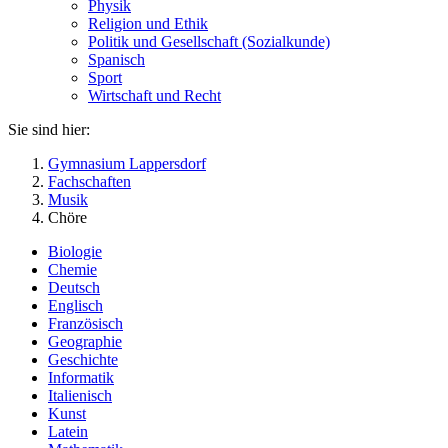
Physik
Religion und Ethik
Politik und Gesellschaft (Sozialkunde)
Spanisch
Sport
Wirtschaft und Recht
Sie sind hier:
Gymnasium Lappersdorf
Fachschaften
Musik
Chöre
Biologie
Chemie
Deutsch
Englisch
Französisch
Geographie
Geschichte
Informatik
Italienisch
Kunst
Latein