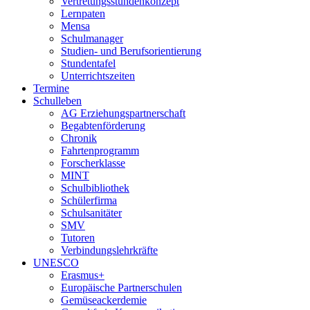
Vertretungsstundenkonzept
Lernpaten
Mensa
Schulmanager
Studien- und Berufsorientierung
Stundentafel
Unterrichtszeiten
Termine
Schulleben
AG Erziehungspartnerschaft
Begabtenförderung
Chronik
Fahrtenprogramm
Forscherklasse
MINT
Schulbibliothek
Schülerfirma
Schulsanitäter
SMV
Tutoren
Verbindungslehrkräfte
UNESCO
Erasmus+
Europäische Partnerschulen
Gemüseackerdemie