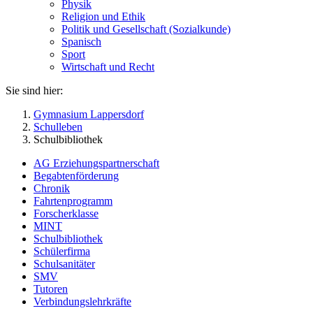
Physik
Religion und Ethik
Politik und Gesellschaft (Sozialkunde)
Spanisch
Sport
Wirtschaft und Recht
Sie sind hier:
Gymnasium Lappersdorf
Schulleben
Schulbibliothek
AG Erziehungspartnerschaft
Begabtenförderung
Chronik
Fahrtenprogramm
Forscherklasse
MINT
Schulbibliothek
Schülerfirma
Schulsanitäter
SMV
Tutoren
Verbindungslehrkräfte