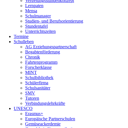
Vertretungsstundenkonzept
Lernpaten
Mensa
Schulmanager
Studien- und Berufsorientierung
Stundentafel
Unterrichtszeiten
Termine
Schulleben
AG Erziehungspartnerschaft
Begabtenförderung
Chronik
Fahrtenprogramm
Forscherklasse
MINT
Schulbibliothek
Schülerfirma
Schulsanitäter
SMV
Tutoren
Verbindungslehrkräfte
UNESCO
Erasmus+
Europäische Partnerschulen
Gemüseackerdemie