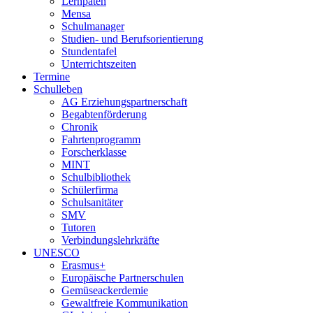
Lernpaten
Mensa
Schulmanager
Studien- und Berufsorientierung
Stundentafel
Unterrichtszeiten
Termine
Schulleben
AG Erziehungspartnerschaft
Begabtenförderung
Chronik
Fahrtenprogramm
Forscherklasse
MINT
Schulbibliothek
Schülerfirma
Schulsanitäter
SMV
Tutoren
Verbindungslehrkräfte
UNESCO
Erasmus+
Europäische Partnerschulen
Gemüseackerdemie
Gewaltfreie Kommunikation