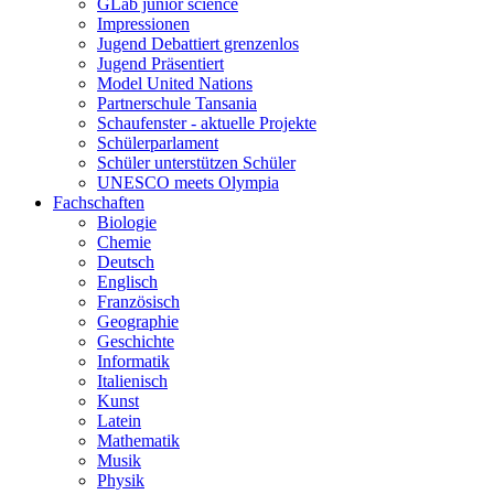
GLab junior science
Impressionen
Jugend Debattiert grenzenlos
Jugend Präsentiert
Model United Nations
Partnerschule Tansania
Schaufenster - aktuelle Projekte
Schülerparlament
Schüler unterstützen Schüler
UNESCO meets Olympia
Fachschaften
Biologie
Chemie
Deutsch
Englisch
Französisch
Geographie
Geschichte
Informatik
Italienisch
Kunst
Latein
Mathematik
Musik
Physik