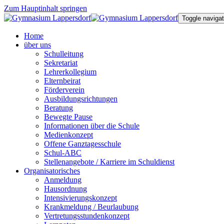
Zum Hauptinhalt springen
Toggle navigat
Home
über uns
Schulleitung
Sekretariat
Lehrerkollegium
Elternbeirat
Förderverein
Ausbildungsrichtungen
Beratung
Bewegte Pause
Informationen über die Schule
Medienkonzept
Offene Ganztagesschule
Schul-ABC
Stellenangebote / Karriere im Schuldienst
Organisatorisches
Anmeldung
Hausordnung
Intensivierungskonzept
Krankmeldung / Beurlaubung
Vertretungsstundenkonzept