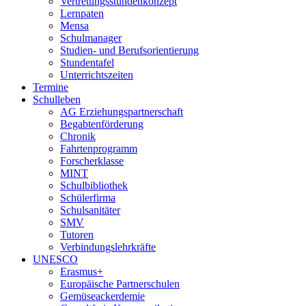
Vertretungsstundenkonzept
Lernpaten
Mensa
Schulmanager
Studien- und Berufsorientierung
Stundentafel
Unterrichtszeiten
Termine
Schulleben
AG Erziehungspartnerschaft
Begabtenförderung
Chronik
Fahrtenprogramm
Forscherklasse
MINT
Schulbibliothek
Schülerfirma
Schulsanitäter
SMV
Tutoren
Verbindungslehrkräfte
UNESCO
Erasmus+
Europäische Partnerschulen
Gemüseackerdemie